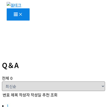
콘
텐
츠
로
건
너
뛰
기
Q＆A
전체 0
번호
제목
작성자
작성일
추천
조회
1