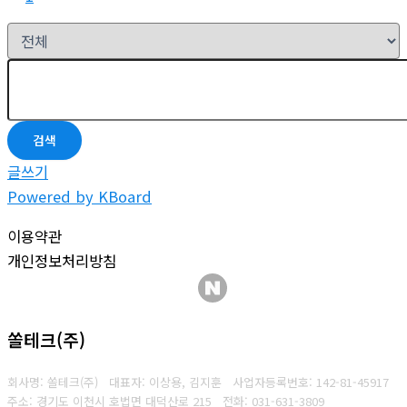
검색
글쓰기
Powered by KBoard
이용약관
개인정보처리방침
쏠테크(주)
회사명: 쏠테크(주) 대표자: 이상용, 김지훈
사업자등록번호: 142-81-45917
주소: 경기도 이천시 호법면 대덕산로 215
전화: 031-631-3809