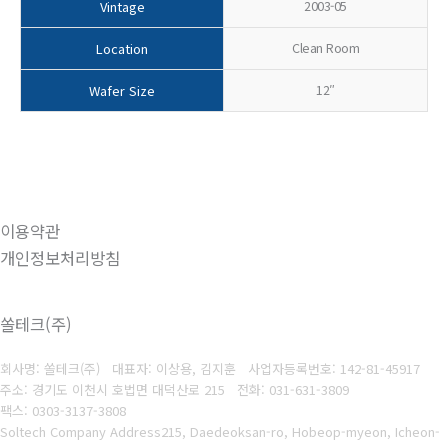
2003-05
Vintage
Clean Room
Location
12″
Wafer Size
이용약관
개인정보처리방침
쏠테크(주)
회사명: 쏠테크(주) 대표자: 이상용, 김지훈
사업자등록번호: 142-81-45917
주소: 경기도 이천시 호법면 대덕산로 215
전화: 031-631-3809
팩스: 0303-3137-3808
Soltech Company Address215, Daedeoksan-ro, Hobeop-myeon, Icheon-