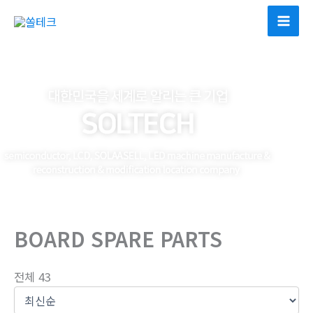
콘
텐
츠
로
건
너
뛰
기
BOARD SPARE PARTS
전체 43